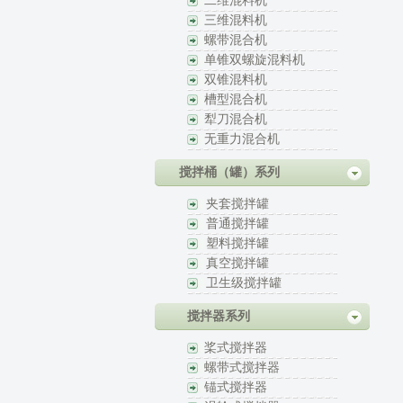
二维混料机
三维混料机
螺带混合机
单锥双螺旋混料机
双锥混料机
槽型混合机
犁刀混合机
无重力混合机
搅拌桶（罐）系列
夹套搅拌罐
普通搅拌罐
塑料搅拌罐
真空搅拌罐
卫生级搅拌罐
搅拌器系列
桨式搅拌器
螺带式搅拌器
锚式搅拌器