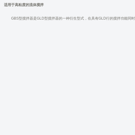
适用于高粘度的流体搅拌
GBS型搅拌器是GLD型搅拌器的一种衍生型式，在具有GLD行的搅拌功能同